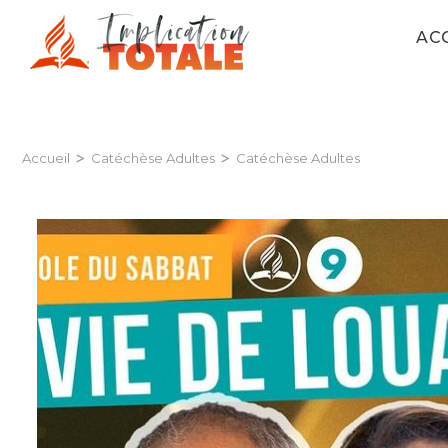
AC
>
>
Accueil
Catéchèse Adultes
Catéchèse Adultes