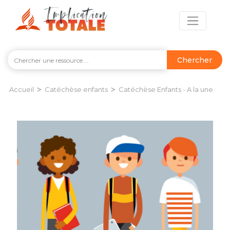
Chercher
>
>
Accueil
Catéchèse enfants
Catéchèse Enfants - A la une