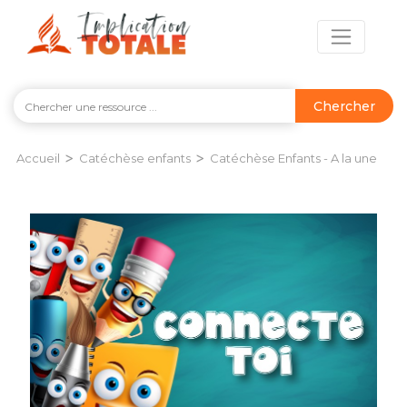
Chercher
>
>
Accueil
Catéchèse enfants
Catéchèse Enfants - A la une