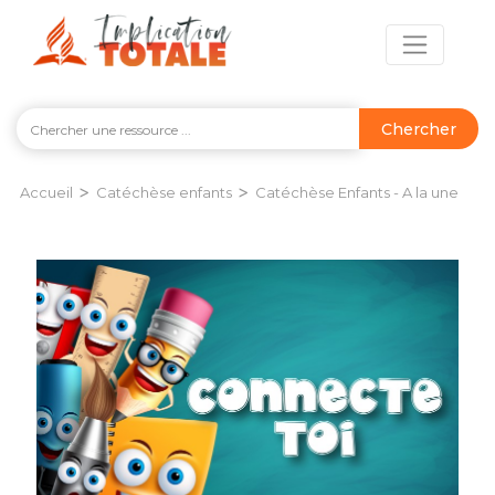
Chercher
>
>
Accueil
Catéchèse enfants
Catéchèse Enfants - A la une