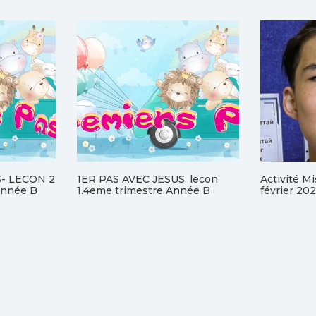
S- LECON 2
1ER PAS AVEC JESUS. lecon
Activité M
nnée B
1.4eme trimestre Année B
février 20