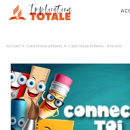
AC
>
>
Accueil
Catéchèse enfants
Catéchèse Enfants - A la une