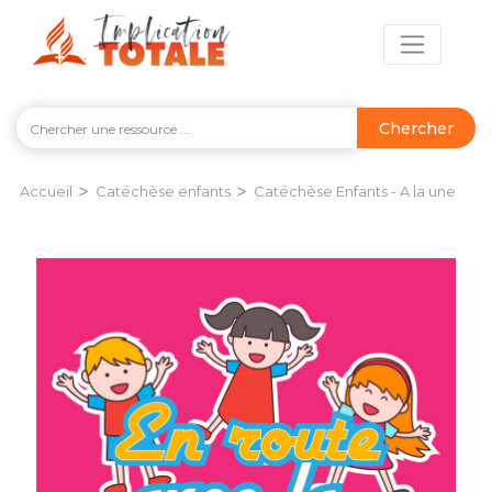
Chercher
>
>
Accueil
Catéchèse enfants
Catéchèse Enfants - A la une