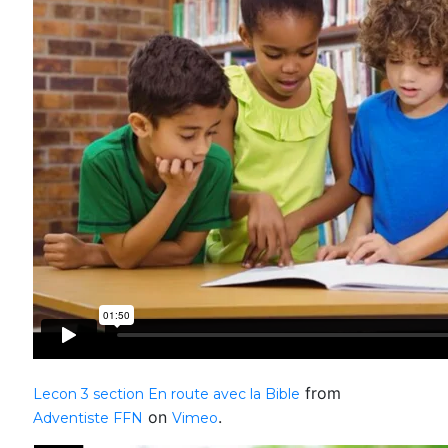
from
Lecon 3 section En route avec la Bible
on
.
Adventiste FFN
Vimeo