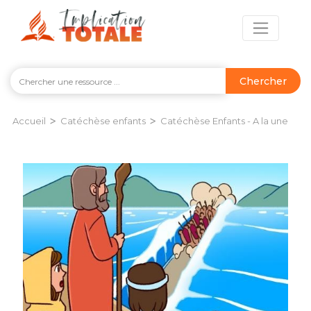
Chercher
>
>
Accueil
Catéchèse enfants
Catéchèse Enfants - A la une