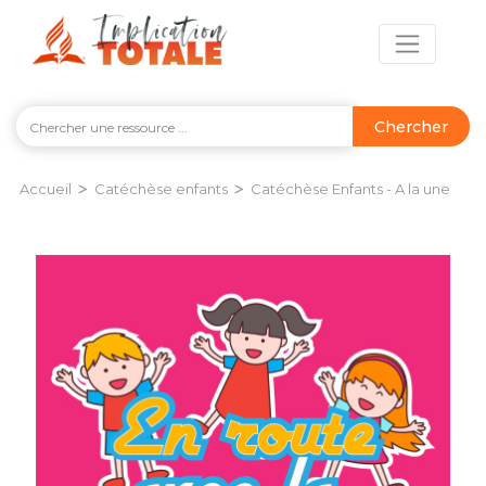
Chercher
>
>
Accueil
Catéchèse enfants
Catéchèse Enfants - A la une