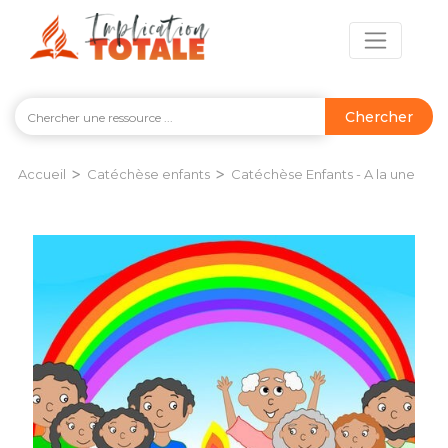
Chercher
>
>
Accueil
Catéchèse enfants
Catéchèse Enfants - A la une