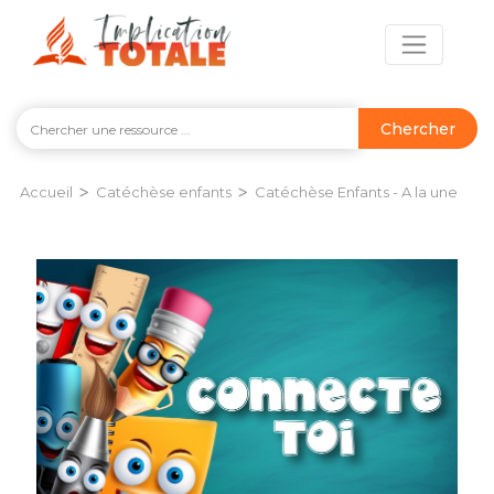
Chercher
>
>
Accueil
Catéchèse enfants
Catéchèse Enfants - A la une