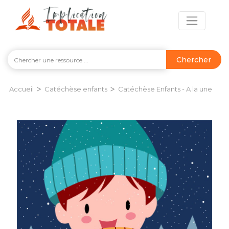
Chercher
>
>
Accueil
Catéchèse enfants
Catéchèse Enfants - A la une