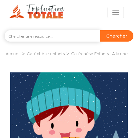
Chercher
>
>
Accueil
Catéchèse enfants
Catéchèse Enfants - A la une