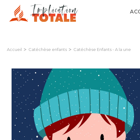
AC
>
>
Accueil
Catéchèse enfants
Catéchèse Enfants - A la une