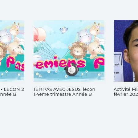
S- LECON 2
1ER PAS AVEC JESUS. lecon
Activité M
nnée B
1.4eme trimestre Année B
février 20