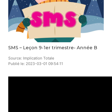
SMS – Leçon 9-1er trimestre- Année B
Source: Implication Totale
Publié le: 2023-03-01 09:54:11