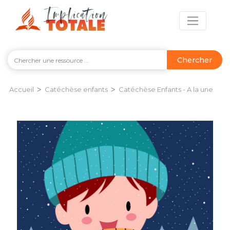
Chercher
>
>
Accueil
Catéchèse enfants
Catéchèse Enfants - A la une