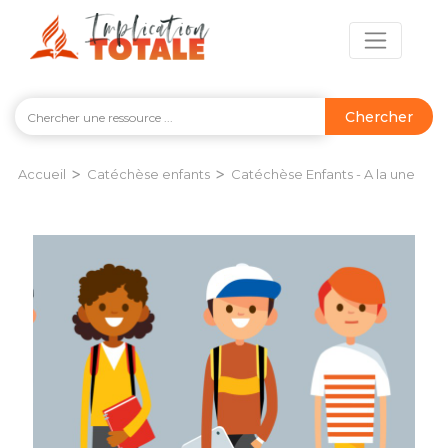
Chercher
>
>
Accueil
Catéchèse enfants
Catéchèse Enfants - A la une