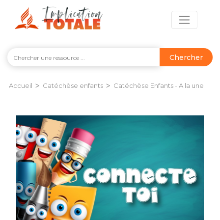
Chercher
>
>
Accueil
Catéchèse enfants
Catéchèse Enfants - A la une