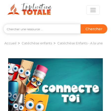
Chercher
>
>
Accueil
Catéchèse enfants
Catéchèse Enfants - A la une