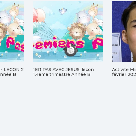
S- LECON 2
1ER PAS AVEC JESUS. lecon
Activité M
nnée B
1.4eme trimestre Année B
février 20