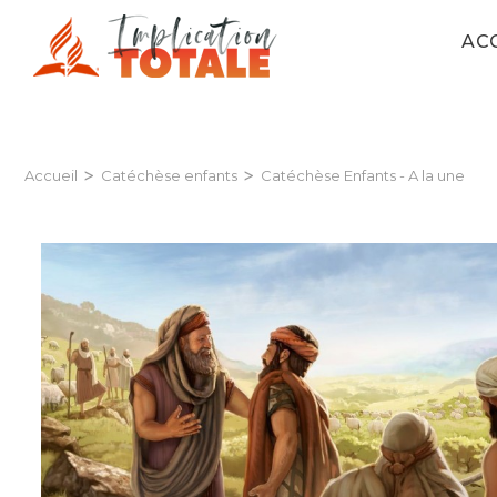
AC
>
>
Accueil
Catéchèse enfants
Catéchèse Enfants - A la une