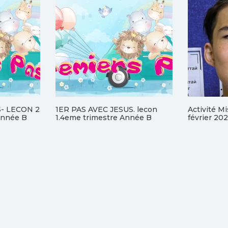
S- LECON 2
1ER PAS AVEC JESUS. lecon
Activité M
nnée B
1.4eme trimestre Année B
février 20