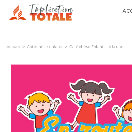
AC
>
>
Accueil
Catéchèse enfants
Catéchèse Enfants - A la une