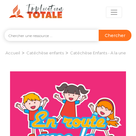
Chercher
>
>
Accueil
Catéchèse enfants
Catéchèse Enfants - A la une