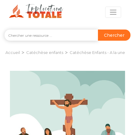
Chercher
>
>
Accueil
Catéchèse enfants
Catéchèse Enfants - A la une