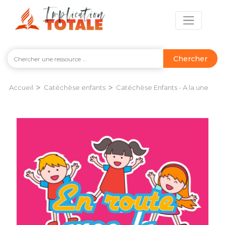
Chercher
>
>
Accueil
Catéchèse enfants
Catéchèse Enfants - A la une