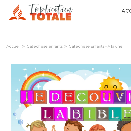
AC
>
>
Accueil
Catéchèse enfants
Catéchèse Enfants - A la une