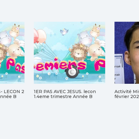
S- LECON 2
1ER PAS AVEC JESUS. lecon
Activité M
nnée B
1.4eme trimestre Année B
février 20