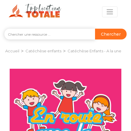
Chercher
>
>
Accueil
Catéchèse enfants
Catéchèse Enfants - A la une