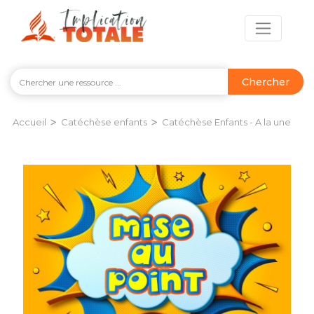
Chercher
>
>
Accueil
Catéchèse enfants
Catéchèse Enfants - A la une