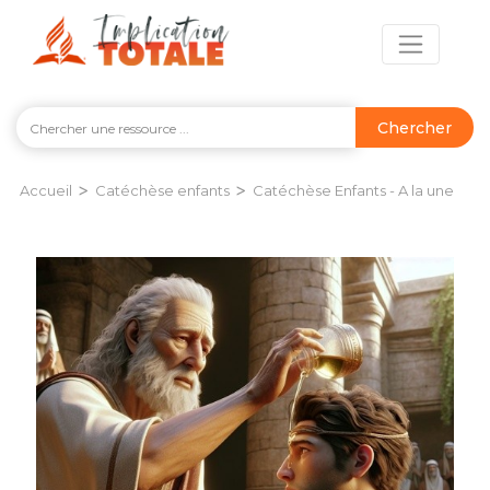
Chercher
>
>
Accueil
Catéchèse enfants
Catéchèse Enfants - A la une