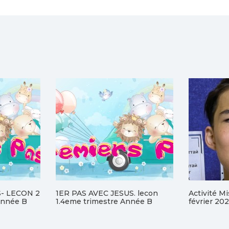
S- LECON 2
1ER PAS AVEC JESUS. lecon
Activité M
nnée B
1.4eme trimestre Année B
février 20