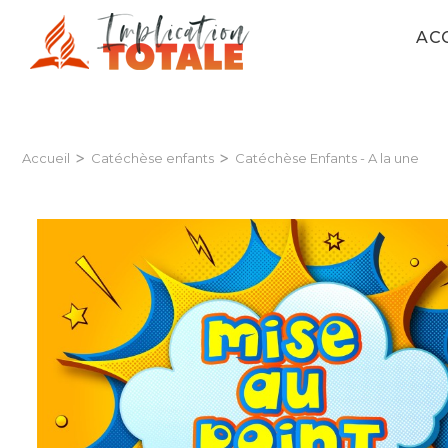
AC
>
>
Accueil
Catéchèse enfants
Catéchèse Enfants - A la une