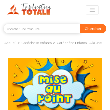
Chercher
>
>
Accueil
Catéchèse enfants
Catéchèse Enfants - A la une