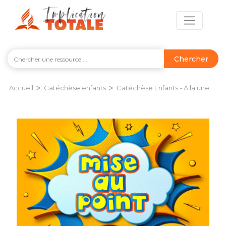
Chercher
>
>
Accueil
Catéchèse enfants
Catéchèse Enfants - A la une