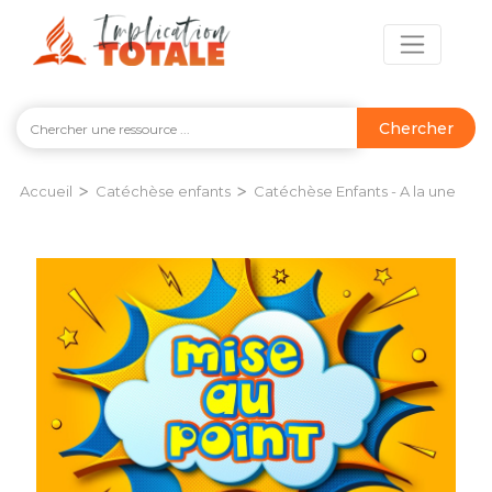
Chercher
>
>
Accueil
Catéchèse enfants
Catéchèse Enfants - A la une