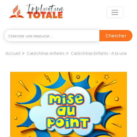
Chercher
>
>
Accueil
Catéchèse enfants
Catéchèse Enfants - A la une