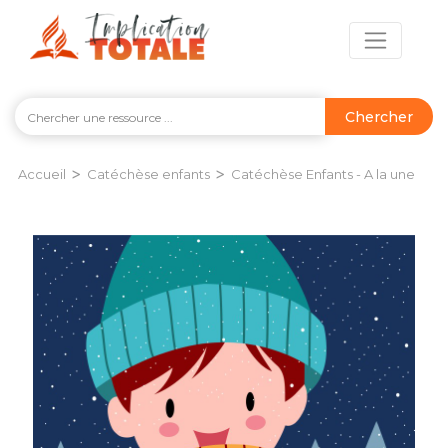
Chercher
>
>
Accueil
Catéchèse enfants
Catéchèse Enfants - A la une