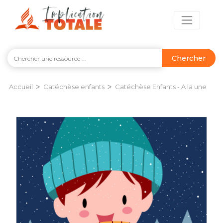
Chercher
>
>
Accueil
Catéchèse enfants
Catéchèse Enfants - A la une