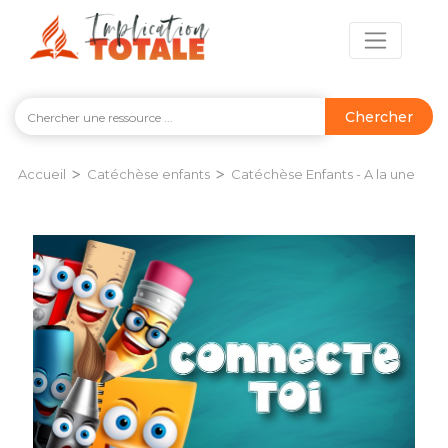
Chercher
>
>
Accueil
Catéchèse enfants
Catéchèse Enfants - A la une