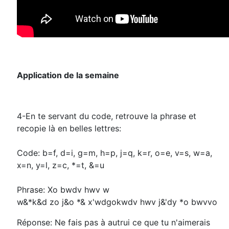
Application de la semaine
4-En te servant du code, retrouve la phrase et
recopie là en belles lettres:
Code: b=f, d=i, g=m, h=p, j=q, k=r, o=e, v=s, w=a,
x=n, y=l, z=c, *=t, &=u
Phrase: Xo bwdv hwv w
w&*k&d zo j&o *& x'wdgokwdv hwv j&'dy *o bwvvo
Réponse: Ne fais pas à autrui ce que tu n'aimerais