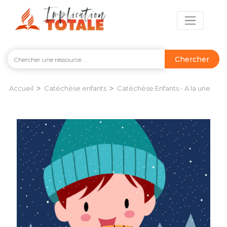
Chercher
>
>
Accueil
Catéchèse enfants
Catéchèse Enfants - A la une