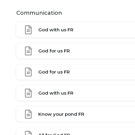
Communication
God with us FR
God for us FR
God for us FR
God with us FR
Know your pond FR