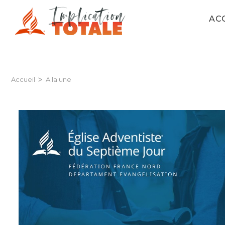
AC
>
Accueil
A la une